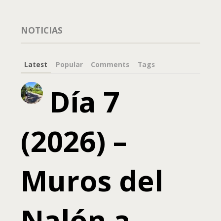
NOTICIAS
Latest
Popular
Comments
Tags
Día 7
(2026) –
Muros del
Nalón a