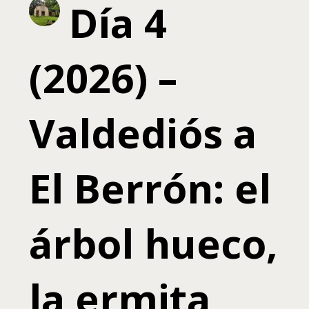
Día 4
(2026) –
Valdediós a
El Berrón: el
árbol hueco,
la ermita