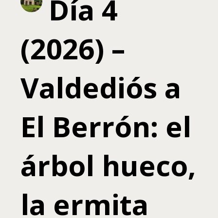
Día 4
(2026) –
Valdediós a
El Berrón: el
árbol hueco,
la ermita