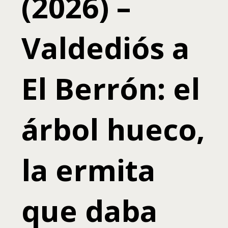
(2026) –
Valdediós a
El Berrón: el
árbol hueco,
la ermita
que daba