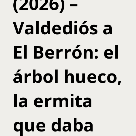
(2026) –
Valdediós a
El Berrón: el
árbol hueco,
la ermita
que daba