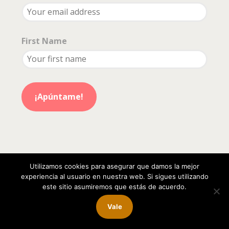
First Name
Utilizamos cookies para asegurar que damos la mejor
PERRO INQUIETO © 2026. ALL RIGHTS RESERVED.
experiencia al usuario en nuestra web. Si sigues utilizando
este sitio asumiremos que estás de acuerdo.
POLITICA DE PRIVACIDAD
-
AVISO LEGAL
-
POLITICA
Vale
DE COOKIES